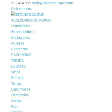
952 474 179
web@estancoluque.com
0 elementos
ACCESORIOS DE PUROS
Humidores
Encendedores
Cortapuros
Pureras
Ceniceros
CACHIMBAS
TIENDA
BEBIDAS
Vinos
Blancos
Tintos
Espumosos
Destilados
Vodka
Ron