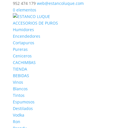
952 474 179
web@estancoluque.com
0 elementos
ACCESORIOS DE PUROS
Humidores
Encendedores
Cortapuros
Pureras
Ceniceros
CACHIMBAS
TIENDA
BEBIDAS
Vinos
Blancos
Tintos
Espumosos
Destilados
Vodka
Ron